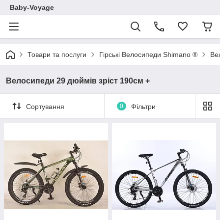
Baby-Voyage
Товари та послуги
Гірські Велосипеди Shimano ®
Ве
Велосипеди 29 дюймів зріст 190см +
Сортування
0
Фільтри