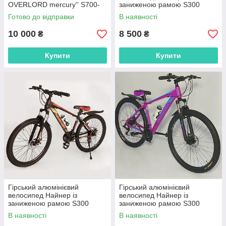
OVERLORD mercury'' S700-
заниженою рамою S300
29 '' рама 20
BLAST-NEW Діаметр коліс 29
Готово до відправки
В наявності
Рама 18 зріст від 180 см
Червоний
10 000
8 500
₴
₴
Купити
Купити
Гірський алюмінієвий
Гірський алюмінієвий
велосипед Найнер із
велосипед Найнер із
заниженою рамою S300
заниженою рамою S300
BLAST-NEW Діаметр коліс 29
BLAST-NEW Діаметр коліс 29
В наявності
В наявності
Рама 18 зріст від 180 см
Рама 18 зріст від 180 см