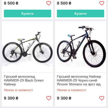
Помаранчевий
Фіолетовий
8 500
8 500
₴
₴
Купити
Купити
Гірський велосипед
Гірський велосипед Найнер
HAMMER-29 Black Green
HAMMER-29 Чорно-синій
Найнер
Японія Shimano на зріст від
190 см
Немає в наявності
Немає в наявності
9 300
9 300
₴
₴