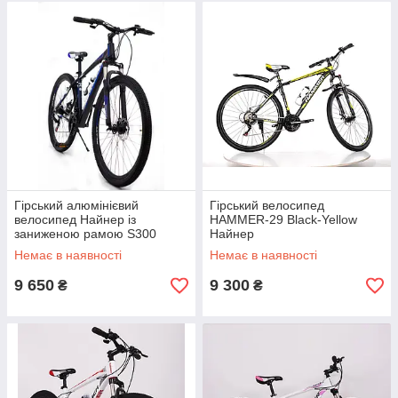
Гірський алюмінієвий
Гірський велосипед
велосипед Найнер із
HAMMER-29 Black-Yellow
заниженою рамою S300
Найнер
BLAST-NEW Діаметр коліс 29
Немає в наявності
Немає в наявності
Рама 18 зріст від 180 см
9 650
9 300
₴
₴