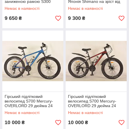
заниженою рамою S300
Японія Shimano на зріст від
BLAST-NEW Діаметр коліс 29
190 см Біло-Зелений
Немає в наявності
Немає в наявності
Рама 18 зріст від 180 см
Сірий
9 650
9 300
₴
₴
Гірський підлітковий
Гірський підлітковий
велосипед S700 Mercury-
велосипед S700 Mercury-
OVERLORD 29 дюйма 24
OVERLORD 29 дюйма 24
швидкості Синій
швидкості Червоний
Немає в наявності
Немає в наявності
10 000
10 000
₴
₴