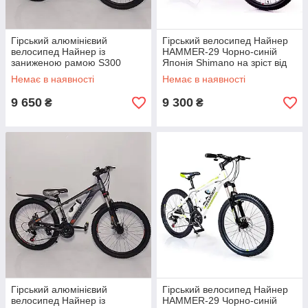
Гірський алюмінієвий
Гірський велосипед Найнер
велосипед Найнер із
HAMMER-29 Чорно-синій
заниженою рамою S300
Японія Shimano на зріст від
BLAST-NEW Діаметр коліс 29
190 см Чорно-Червоний
Немає в наявності
Немає в наявності
Рама 18 зріст від 180 см
Зелений
9 650
9 300
₴
₴
Гірський алюмінієвий
Гірський велосипед Найнер
велосипед Найнер із
HAMMER-29 Чорно-синій