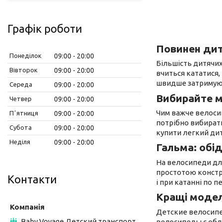
Графік роботи
Повинен дит
Понеділок
09:00
20:00
Більшість дитячих
Вівторок
09:00
20:00
вчиться кататися,
швидше затримують
Середа
09:00
20:00
Вибирайте м
Четвер
09:00
20:00
Чим важче велоси
Пʼятниця
09:00
20:00
потрібно вибирати
Субота
09:00
20:00
купити легкий ди
Неділя
09:00
20:00
Гальма: обід
На велосипеди для
простотою констр
Контакти
і при катанні по п
Кращі модел
Детские велосипе
Baby Voyage Детский транспорт
велосипеды с об