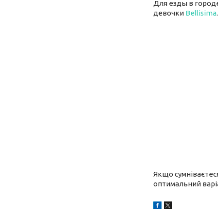
Для езды в город
девочки
Bellisima
.
Якщо сумніваєтеся
оптимальний варі