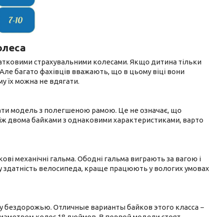
олеса
атковими страхувальними колесами. Якщо дитина тільки
 Але багато фахівців вважають, що в цьому віці вони
у їх можна не вдягати.
ати модель з полегшеною рамою. Це не означає, що
між двома байками з однаковими характеристиками, варто
ові механічні гальма. Ободні гальма виграють за вагою і
ну здатність велосипеда, краще працюють у вологих умовах
у бездорожью. Отличные варианты байков этого класса −
иаметром колес 18 дюймов. В первой модели стоят