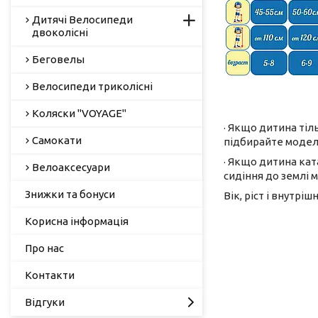
Дитячі Велосипеди
двоколісні
Беговелы
Велосипеди триколісні
Коляски "VOYAGE"
· Якщо дитина тіл
Самокати
підбирайте модель
· Якщо дитина кат
Велоаксесуари
сидіння до землі 
Знижки та бонуси
Вік, ріст і внутрі
Корисна інформація
Про нас
Контакти
Відгуки