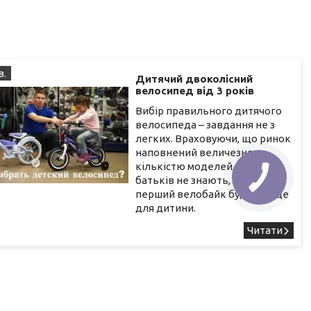
в.
Дитячий двоколісний
велосипед від 3 років
Вибір правильного дитячого
велосипеда – завдання не з
легких. Враховуючи, що ринок
наповнений величезною
кількістю моделей, багато
батьків не знають, який
перший велобайк буде краще
для дитини.