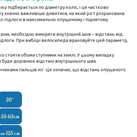
ку підбирається по діаметру коліс, і це частково
у значно важливіше дивитися, на який ріст розрахована
 до підлоги в максимально опущеному і піднятому
ом, необхідно виміряти внутрішній шов – відстань від
ідлоги. При виборі велосипеда враховуйте цей параметр,
ко стояти обома ступнями на землі. У цьому випадку
 буде дорівнює відстані внутрішнього шва.
інчиками пальців ніг. Це означає, що відстань опущеного