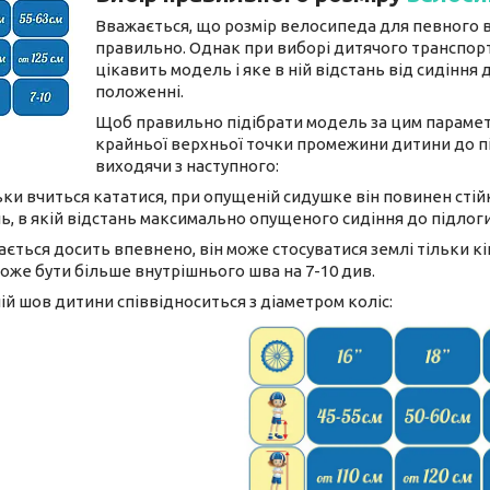
Вважається, що розмір велосипеда для певного ві
правильно. Однак при виборі дитячого транспорт
цікавить модель і яке в ній відстань від сидіння
положенні.
Щоб правильно підібрати модель за цим параметр
крайньої верхньої точки промежини дитини до п
виходячи з наступного:
ьки вчиться кататися, при опущеній сидушке він повинен стій
, в якій відстань максимально опущеного сидіння до підлоги
ається досить впевнено, він може стосуватися землі тільки к
може бути більше внутрішнього шва на 7-10 див.
шній шов дитини співвідноситься з діаметром коліс: