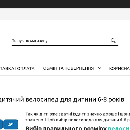
ОБМІН ТА ПОВЕРНЕННЯ
ТАВКА І ОПЛАТА
КОРИСНА
дитячий велосипед для дитини 6-8 років
Так як діти вже здатні їздити значно довше і шв
зважено. Щоб вибір велосипеда для дитини 6-8 ро
Вибір правильного розміру
велоси