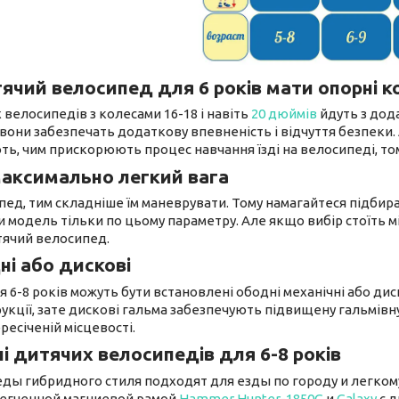
ячий велосипед для 6 років мати опорні к
 велосипедів з колесами 16-18 і навіть
20 дюймів
йдуть з дод
 вони забезпечать додаткову впевненість і відчуття безпеки.
, чим прискорюють процес навчання їзді на велосипеді, том
аксимально легкий вага
пед, тим складніше їм маневрувати. Тому намагайтеся підбир
 модель тільки по цьому параметру. Але якщо вибір стоїть 
тячий велосипед.
ні або дискові
 6-8 років можуть бути встановлені ободні механічні або диск
укції, зате дискові гальма забезпечують підвищену гальмів
ересіченій місцевості.
і дитячих велосипедів для 6-8 років
ды гибридного стиля подходят для езды по городу и легком
легченной магниевой рамой
Hammer Hunter-1850G
и
Galaxy
с д