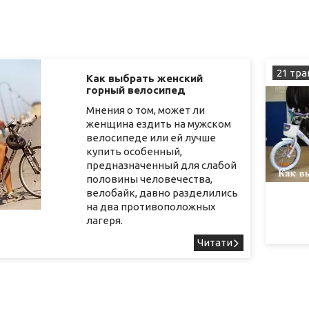
21 тра
Как выбрать женский
горный велосипед
Мнения о том, может ли
женщина ездить на мужском
велосипеде или ей лучше
купить особенный,
предназначенный для слабой
половины человечества,
велобайк, давно разделились
на два противоположных
лагеря.