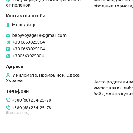
от пеленок.
ободные тормоза,
Менеджер
babyvoyage19@gmail.com
+38 0663025804
+38 0663025804
+380663025804
7 километр, Промрынок, Одеса,
Україна
Часто родители за
имеют каких-либо
байк, можно купи
+380 (68) 254-25-78
+380 (68) 254-25-78
(Бесплатно)