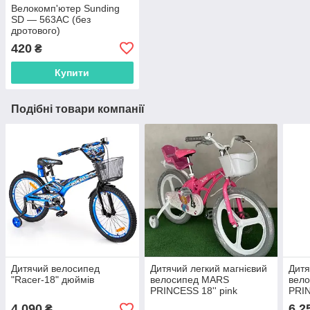
Велокомп'ютер Sunding
SD — 563AC (без
дротового)
420
₴
Купити
Подібні товари компанії
Дитячий велосипед
Дитячий легкий магнієвий
Дитя
"Racer-18" дюймів
велосипед MARS
вел
PRINCESS 18'' pink
PRIN
КУКЛОВІЗ
КУК
4 090
6 2
₴