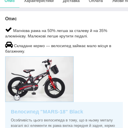
Опис
Характеристики
Доставка
Оплата
Умови п
Опис
Магнієва рама на 50% легша за сталеву й на 35%
алюмінієву. Малюкові легше крутити педалі.
Складане кермо — велосипед займає мало місця в
багажнику.
Велосипед "MARS-18" Black
Особливість цього велосипеда в тому, що в ньому металу
взагалі всі елементи як рама вилка передня й задня, кермо