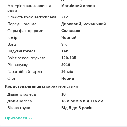
Матеріал виготовлення
Магнієвий сплав
рами
Кількість коліс велосипеда
2+2
Передні гальма
Дисковий, механічний
Форм фактор рами
Складана
Колір
Чорний
Вага
9 кг
Надувні колеса
Так
Зріст велосипедиста
120-135
Рік випуску
2019
Гарантійний термін
36 міс
Стан
Новий
Користувальницькі характеристики
Діаметр колеса
18
Дюйм колеса
18 дюймів від 115 см
Вікова група
Від 5 до 8 років
Приховати