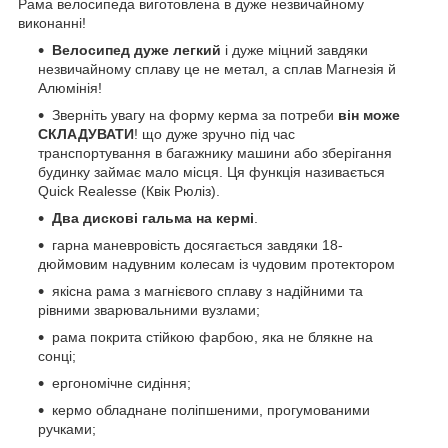
Рама велосипеда виготовлена в дуже незвичайному
виконанні!
Велосипед дуже легкий
і дуже міцний завдяки
незвичайному сплаву це не метал, а сплав Магнезія й
Алюмінія!
Зверніть увагу на форму керма за потреби
він може
СКЛАДУВАТИ
! що дуже зручно під час
транспортування в багажнику машини або зберігання
будинку займає мало місця. Ця функція називається
Quick Realesse (Квік Рюліз).
Два дискові гальма на кермі
.
гарна маневровість досягається завдяки 18-
дюймовим надувним колесам із чудовим протектором
якісна рама з магнієвого сплаву з надійними та
рівними зварювальними вузлами;
рама покрита стійкою фарбою, яка не блякне на
сонці;
ергономічне сидіння;
кермо обладнане поліпшеними, прогумованими
ручками;