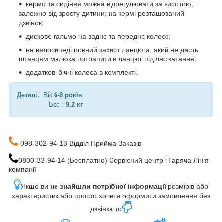
кермо та сидіння можна відрегулювати за висотою,
залежно від зросту дитини; на кермі розташований
дзвінок;
дискове гальмо на заднє та переднє колесо;
на велосипеді повний захист ланцюга, який не дасть
штанцям малюка потрапити в ланцюг під час катання;
додаткові бічні колеса в комплекті.
Деталі.
Вік
6-8 років
Вес :
9.2 кг
098-302-94-13 Відділ Прийма Заказів
0800-33-94-14 (Бесплатно) Сервісний центр і Гаряча Лінія
компанії
Якщо ви
не знайшли потрібної інформації
розмірів або
характеристик або просто хочете оформити замовлення без
дзвінка то