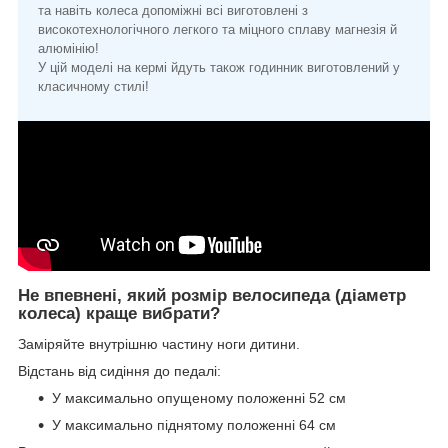
та навіть колеса допоміжні всі виготовлені з
високотехнологічного легкого та міцного сплаву магнезія й
алюмінію!
У цій моделі на кермі йдуть також годинник виготовлений у
класичному стилі!
Не впевнені, який розмір велосипеда (діаметр
колеса) краще вибрати?
Заміряйте внутрішню частину ноги дитини.
Відстань від сидіння до педалі:
У максимально опущеному положенні 52 см
У максимально піднятому положенні 64 см