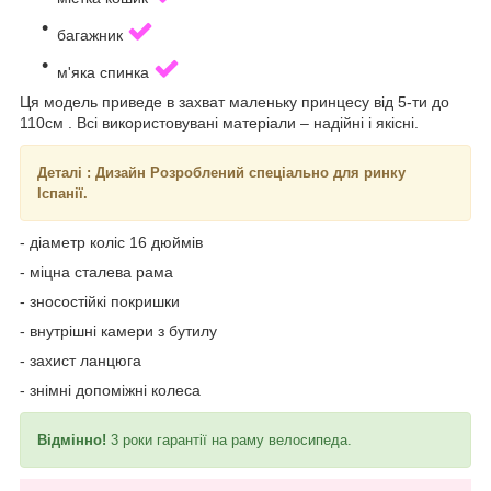
багажник
м'яка спинка
Ця модель приведе в захват маленьку принцесу від 5-ти до
110см . Всі використовувані матеріали – надійні і якісні.
Деталі : Дизайн Розроблений спеціально для ринку
Іспанії.
- діаметр коліс 16 дюймів
- міцна сталева рама
- зносостійкі покришки
- внутрішні камери з бутилу
- захист ланцюга
- знімні допоміжні колеса
Відмінно!
3 роки гарантії на раму велосипеда.