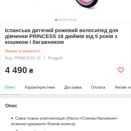
Іспанська дитячий рожевий велосипед для
дівчинки PRINCESS 16 дюймів від 5 років з
кошиком і багажником
Немає в наявності
Код: PRINCESS 16
Роздріб
4 490
₴
Опис
Характеристики
Доставка
Оплата
Умови п
Опис
Сама повна комплектація (Насос+Спинка+багажник+
козинка+дзеркало+бокові колеса)