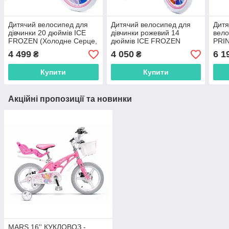
Дитячий велосипед для
Дитячий велосипед для
Дитя
дівчинки 20 дюймів ICE
дівчинки рожевий 14
вел
FROZEN (Холодне Серце,
дюймів ICE FROZEN
PRIN
Ельза)
(Холодне Серце, Ельза) з
КУК
4 499
4 050
6 1
₴
₴
кошиком і багажником
Купити
Купити
Акційні пропозиції та новинки
MARS 16'' КУКЛОВОЗ -