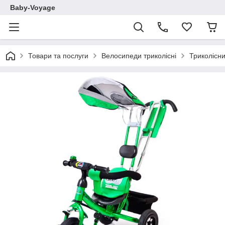
Baby-Voyage
Товари та послуги
Велосипеди триколісні
Триколісни