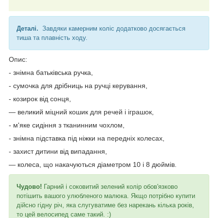
Деталі.
Завдяки камерним коліс додатково досягається
тиша та плавність ходу.
Опис:
- знімна батьківська ручка,
- сумочка для дрібниць на ручці керування,
- козирок від сонця,
— великий міцний кошик для речей і іграшок,
- м'яке сидіння з тканинним чохлом,
- знімна підставка під ніжки на передніх колесах,
- захист дитини від випадання,
— колеса, що накачуються діаметром 10 і 8 дюймів.
Чудово!
Гарний і соковитий зелений колір обов'язково
потішить вашого улюбленого малюка. Якщо потрібно купити
дійсно гідну річ, яка слугуватиме без нарекань кілька років,
то цей велосипед саме такий. :)