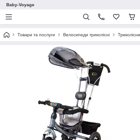
Baby-Voyage
Товари та послуги
Велосипеди триколісні
Триколісни