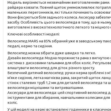
Модель вирізняється незвичайним виготовленням рами. 
райдера ковзати. Повний щиток унеможливлює потраплян
маленьких перегонників, які тільки починають освоюват
Вони фіксуються біля заднього колеса. Аксесуар забезпе
засобу. Особливість цього велосипеда в тому, що в ньому
виготовлені з високотехнологічного легкого та міцного с
Ключові особливості моделі:
Велосипед MARS на 85% зібраний уже в заводському пако
педалі, кермо та сидіння.
Велосипед можна зібрати дуже швидко та легко.
Дизайн велосипеда: Модна порожниста рама з вигнутою п
система з дисковими гальмами для обох коліс. Регульов
влаштувати велосипед для діток різного зросту.
Безпечний дитячий велосипед: ручки керма зроблені з м'
м'яке сидіння, легка магнієва рама, закритий щиток лан
стінок сталевих труб 1,2 мм для деталей велосипеда та 
велосипеди міцнішими та витривалішими.
Аксесуари для велосипеда: цей спортивний велосипед для
інструментами для збирання, навчальними колесами для 
коліс.
У цій моделі на кермі встановлені годинники в класичном