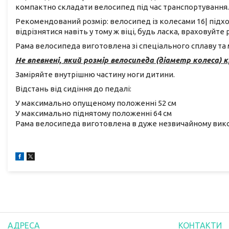
компактно складати велосипед під час транспортування. 
Рекомендований розмір: велосипед із колесами 16| підход
відрізнятися навіть у тому ж віці, будь ласка, враховуйте р
Рама велосипеда виготовлена зі спеціального сплаву та 
Не впевнені, який розмір велосипеда (діаметр колеса)
Заміряйте внутрішню частину ноги дитини.
Відстань від сидіння до педалі:
У максимально опущеному положенні 52 см
У максимально піднятому положенні 64 см
Рама велосипеда виготовлена в дуже незвичайному вико