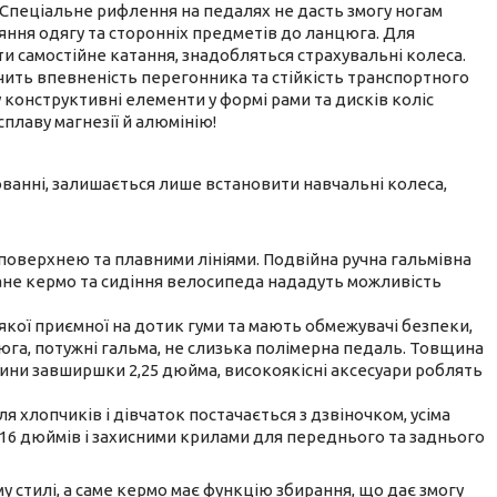
Спеціальне рифлення на педалях не дасть змогу ногам
ня одягу та сторонніх предметів до ланцюга. Для
и самостійне катання, знадобляться страхувальні колеса.
чить впевненість перегонника та стійкість транспортного
 конструктивні елементи у формі рами та дисків коліс
плаву магнезії й алюмінію!
ванні, залишається лише встановити навчальні колеса,
оверхнею та плавними лініями. Подвійна ручна гальмівна
ане кермо та сидіння велосипеда нададуть можливість
якої приємної на дотик гуми та мають обмежувачі безпеки,
цюга, потужні гальма, не слизька полімерна педаль. Товщина
шини завширшки 2,25 дюйма, високоякісні аксесуари роблять
 хлопчиків і дівчаток постачається з дзвіночком, усіма
16 дюймів і захисними крилами для переднього та заднього
у стилі, а саме кермо має функцію збирання, що дає змогу