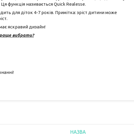
Ця функція називається Quick Realesse.
ить для діток 4-7 років. Примітка: зріст дитини може
іст.
має яскравий дизайн!
 краще вибрати?
нанні!