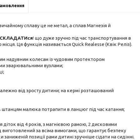
замовлення
ичайному сплаву це не метал, а сплав Магнезія й
е СКЛАДАТИся
! що дуже зручно під час транспортування в
ісця. Ця функція називається Quick Realesse (Квік Реліз).
им надувним колесам із чудовим протектором
ними зварювальними вузлами;
і;
алежно від зросту дитини; на кермі розташований
ь штанцям малюка потрапити в ланцюг під час катання;
 діток від 4 років, з магнієвою рамою, 2 дисковими
виготовлений за всіма вимогами, що гарантує безпеку
и заниженій позиції рами дитині зручніше сідати на сидінні.