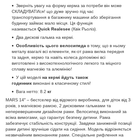
Зверніть увагу на форму керма за потреби він може
СКЛАДУВАТИся! що дуже зручно під час
транспортування в багажнику машини або зберігання
будинку займає мало місця. Ця функція
називається
Quick Realesee
(Квік Рьоліз).
Два дискові гальма на кермі.
Особливість цього велосипеда
в тому, що в ньому
металу взагалі всі елементи, як-от рама вилка передня
та задня, кермо та навіть колеса допоміжні всі
виготовлені з високотехнологічного легкого та міцного
сплаву магнезію та алюмінію!
У цій моделі
на кермі йдуть також
годинник
виконані в класичному стилі!
Вага нетто: 8.2
кг
MARS 14″ – бестселер від відомого виробника, для діток від 3
років, з магнієвою рамою, 2 дисковими гальмами та
неперевершеним дизайном рами. Велосипед виконаний за
всіма вимогами, що гарантує безпеку дитини. Рама
забезпечує стабільність конструкції. Завдяки заниженій позиції
рами дитині зручніше сідати на сидіння. Модель відрізняється
незвичайним виконанням рами. Спеціальне рифлення на