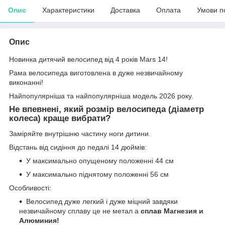
Опис
Характеристики
Доставка
Оплата
Умови п
Опис
Новинка дитячий велосипед від 4 років Mars 14!
Рама велосипеда виготовлена в дуже незвичайному
виконанні!
Найпопулярніша та найпопулярніша модель 2026 року.
Не впевнені, який розмір велосипеда (діаметр
колеса) краще вибрати?
Заміряйте внутрішню частину ноги дитини.
Відстань від сидіння до педалі 14 дюймів:
У максимально опущеному положенні 44 см
У максимально піднятому положенні 56 см
Особливості:
Велосипед дуже легкий і дуже міцний завдяки
незвичайному сплаву це не метал а
сплав Магнезия и
Алюминия!