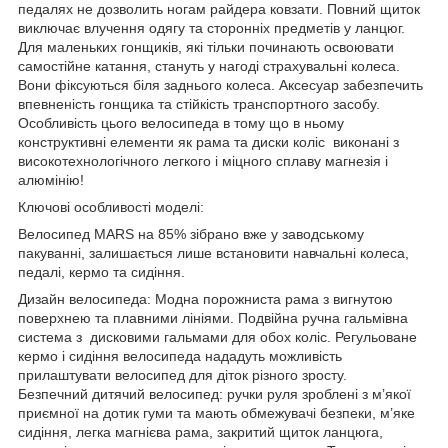
педалях не дозволить ногам райдера ковзати. Повний щиток
виключає влучення одягу та сторонніх предметів у ланцюг.
Для маленьких гонщиків, які тільки починають освоювати
самостійне катання, стануть у нагоді страхувальні колеса.
Вони фіксуються біля заднього колеса. Аксесуар забезпечить
впевненість гонщика та стійкість транспортного засобу.
Особливість цього велосипеда в тому що в ньому
конструктивні елементи як рама та диски коліс виконані з
високотехнологічного легкого і міцного сплаву магнезія і
алюмінію!
Ключові особливості моделі:
Велосипед MARS на 85% зібрано вже у заводському
пакуванні, залишається лише встановити навчальні колеса,
педалі, кермо та сидіння.
Дизайн велосипеда: Модна порожниста рама з вигнутою
поверхнею та плавними лініями. Подвійна ручна гальмівна
система з дисковими гальмами для обох коліс. Регульоване
кермо і сидіння велосипеда нададуть можливість
прилаштувати велосипед для діток різного зросту.
Безпечний дитячий велосипед: ручки руля зроблені з м’якої
приємної на дотик гуми та мають обмежувачі безпеки, м’яке
сидіння, легка магнієва рама, закритий щиток ланцюга,