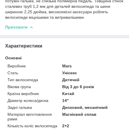
потужні гальма, не слизька полімерна педаль. Товщина стінок
сталевих труб 1,2 мм для деталей велосипеда та шини
шириною 2,25 дюйма, високоякісні аксесуари роблять
велосипеди міцнішими та витривалішими.
Приховати
Характеристики
Основні
Виробник
Mars
Стать
Унісекс
Тип велосипеда
Дитячий
Вікова група
Від 3 до 6 років
Країна виробник
Китай
Діаметр колеса/диска
14"
Задні гальма
Дисковий, механічний
Матеріал виготовлення
Магнієвий сплав
рами
Кількість коліс велосипеда
2+2