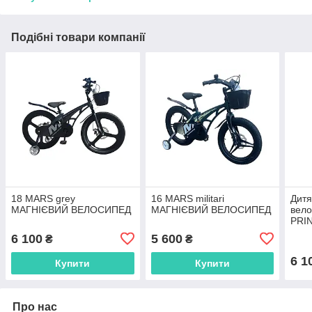
Подібні товари компанії
18 MARS grey
16 MARS militari
Дитя
МАГНІЄВИЙ ВЕЛОСИПЕД
МАГНІЄВИЙ ВЕЛОСИПЕД
вел
PRIN
КУК
6 100
5 600
₴
₴
6 1
Купити
Купити
Про нас