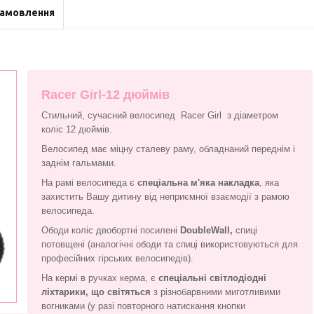
замовлення
Racer Girl-12 дюймів
Стильний, сучасний велосипед Racer Girl з діаметром
коліс 12 дюймів.
Велосипед має міцну сталеву раму, обладнаний переднім і
заднім гальмами.
На рамі велосипеда є
спеціальна м'яка накладка
, яка
захистить Вашу дитину від неприємної взаємодії з рамою
велосипеда.
Ободи коліс двобортні посилені
Double
Wall,
спиці
потовщені (аналогічні ободи та спиці використовуються для
професійних гірських велосипедів).
На кермі в ручках керма, є
спеціальні світлодіодні
ліхтарики, що світяться
з різнобарвними миготливими
вогниками (у разі повторного натискання кнопки