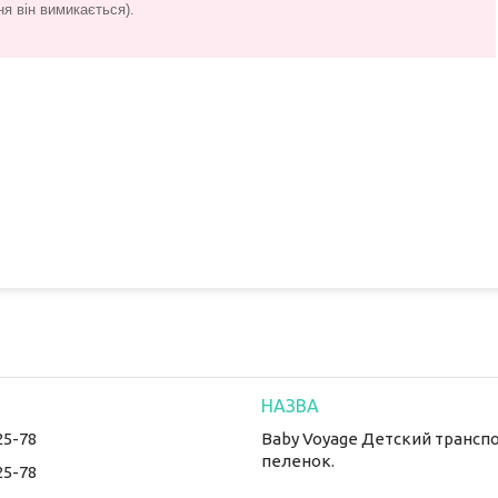
ня він вимикається).
25-78
Baby Voyage Детский транспо
пеленок.
25-78