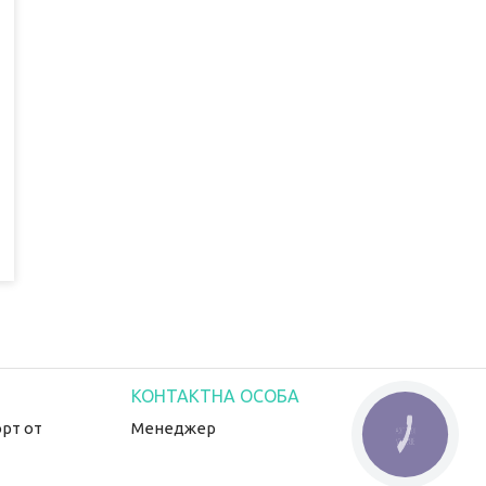
рт от
Менеджер
КНОПКА
ЗВ'ЯЗКУ