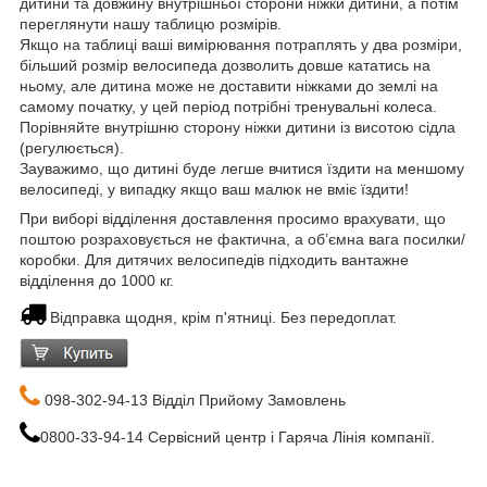
дитини та довжину внутрішньої сторони ніжки дитини, а потім
переглянути нашу таблицю розмірів.
Якщо на таблиці ваші вимірювання потраплять у два розміри,
більший розмір велосипеда дозволить довше кататись на
ньому, але дитина може не доставити ніжками до землі на
самому початку, у цей період потрібні тренувальні колеса.
Порівняйте внутрішню сторону ніжки дитини із висотою сідла
(регулюється).
Зауважимо, що дитині буде легше вчитися їздити на меншому
велосипеді, у випадку якщо ваш малюк не вміє їздити!
При виборі відділення доставлення просимо врахувати, що
поштою розраховується не фактична, а об’ємна вага посилки/
коробки. Для дитячих велосипедів підходить вантажне
відділення до 1000 кг.
Відправка щодня, крім п'ятниці. Без передоплат.
098-302-94-13 Відділ Прийому Замовлень
0800-33-94-14 Сервісний центр і Гаряча Лінія компанії.