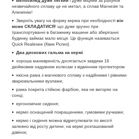
Велосипед дуже легкий
і дуже міцний за рахунок
незвичайного сплаву це не метал, а сплав Магнезія та
Алюмінію!
Зверніть увагу на форму керма при необхідності
він
може СКЛАДАТИСЯ
! що дуже зручно при
транспортуванні в багажнику машини або зберіганні
будинку займає мало місця. Це функція називається
Quick Realesee (Квик Рєлиз).
Два дискових гальма на кермі
.
хороша маневреність досягається завдяки 16
дюймовим надувним колесам з відмінним протектором
якісна рама з магнієвого сплаву з надійними і рівними
зварювальними вузлами;
рама покрита стійкою фарбою, яка не вигоряє на
сонці;
ергономічне сидіння;
кермо оснащений покращеними, гумовими ручками;
кермо і сидіння можна відрегулювати по висоті
залежно від росту дитини; на кермі розташований
дзвінок;