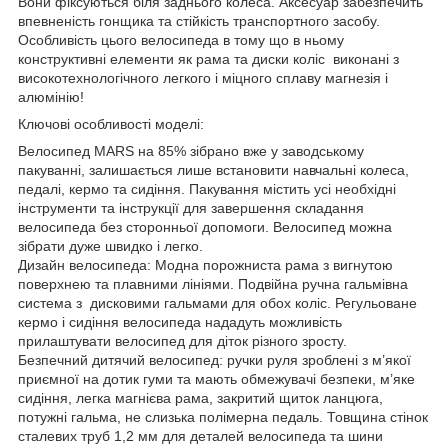
Вони фіксуються біля заднього колеса. Аксесуар забезпечить
впевненість гонщика та стійкість транспортного засобу.
Особливість цього велосипеда в тому що в ньому
конструктивні елементи як рама та диски коліс виконані з
високотехнологічного легкого і міцного сплаву магнезія і
алюмінію!
Ключові особливості моделі:
Велосипед MARS на 85% зібрано вже у заводському
пакуванні, залишається лише встановити навчальні колеса,
педалі, кермо та сидіння. Пакування містить усі необхідні
інструменти та інструкції для завершення складання
велосипеда без сторонньої допомоги. Велосипед можна
зібрати дуже швидко і легко.
Дизайн велосипеда: Модна порожниста рама з вигнутою
поверхнею та плавними лініями. Подвійна ручна гальмівна
система з дисковими гальмами для обох коліс. Регульоване
кермо і сидіння велосипеда нададуть можливість
прилаштувати велосипед для діток різного зросту.
Безпечний дитячий велосипед: ручки руля зроблені з м’якої
приємної на дотик гуми та мають обмежувачі безпеки, м’яке
сидіння, легка магнієва рама, закритий щиток ланцюга,
потужні гальма, не слизька полімерна педаль. Товщина стінок
сталевих труб 1,2 мм для деталей велосипеда та шини