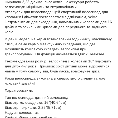
шириною 2,25 дюйма, високоякісні аксесуари роблять
велосипеди міцнішими та витривалішими.
Аксесуари для велосипеда: цей спортивний велосипед для
хлопчиків і дівчаток поставляється з дзвіночком, усіма
інструментами для складання, навчальними колесами для 16
дюймів та захисними крилами для переднього та заднього
коліс.
В даній моделі на кермі встановлений годинник у класичному
стилі, а саме кермо має функцію складання, що дає
можливість компактно складати велосипед при
транспортуванні. Ця функція називається Quick Realesee.
Рекомендований розмір: велосипед з колесами 16″ підходить
для діток 4-7 років. Примітка: зріст дитини може відрізнятися
навіть у тому самому віці, будь ласка, враховуйте зріст.
Рама велосипеда виконана зі спеціального сплаву та має
яскравий дизайн!
Характеристики:
Тип велосипеда: дитячий велосипед
Діаметр колеса/диска: 16″(40,64см)
Діаметр покришки: 2.25″(5,71см)
Надувні колеса: так
Колісні обода: магнієвий сплав