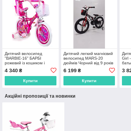
Дитячий велосипед
Дитячий легкий магнієвий
Дитя
"BARBIE-16" БАРБІ
велосипед MARS-20
Girl
рожевий із кошиком і
дюймів Чорний від 9 років
бать
батьківською ручкою
4 340
6 199
3 8
₴
₴
Купити
Купити
Акційні пропозиції та новинки