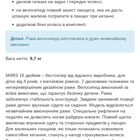
дискові гальма на заднє і переднє колесо;
на велосипеді повний захист ланцюга, яка не дасть
штанцях малюка потрапити в ланцюг при катанні;
додаткові бічні колеса в комплекті.
Деталі.
Рама велосипеда виготовлена в дуже незвичайному
виконанні.
Вага нетто:
8,7 кг
MARS 16 дюймів – бестселер від відомого виробника, для
діток від 4 років, з магнієвою рамою, 2 дисковими гальмами та
неперевершеним дизайном рами. Велосипед виконаний за
всіма вимогами, що гарантує безпеку дитини. Рама
забезпечує стабільність конструкції. Завдяки заниженій позиції
рами дитині зручніше сідати на сидіння. Модель відрізняється
незвичайним виконанням рами. Спеціальне рифлення на
педалях не дозволить ногам райдера ковзати. Повний щиток
виключає влучення одягу та сторонніх предметів у ланцюг.
Для маленьких гонщиків, які тільки починають освоювати
самостійне катання, стануть у нагоді страхувальні колеса.