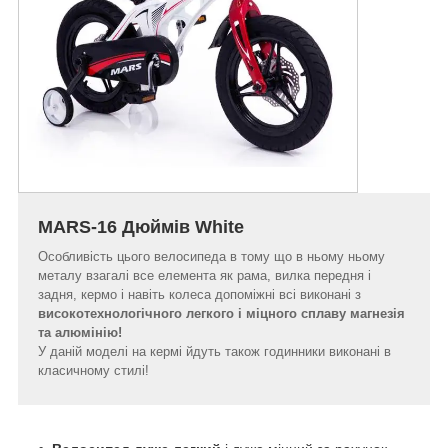
MARS-16 Дюймів White
Особливість цього велосипеда в тому що в ньому ньому
металу взагалі все елемента як рама, вилка передня і
задня, кермо і навіть колеса допоміжні всі виконані з
високотехнологічного легкого і міцного сплаву магнезія
та алюмінію!
У даній моделі на кермі йдуть також годинники виконані в
класичному стилі!