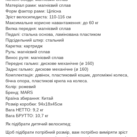
Матеріал рами: магнієвий сплав
Форм фактор рами: Цілісна
Зріст велосипедиста: 110-116 см
Максимальне корисне навантаження: до 60 кг
Вилка передня: магнієвий сплав
Педалі: стальна основа, ламінована пластиком
Підсідельний штир: стальний
Каретка: картридж
Руль: магнієвий сплав
Винос руля: магнієвий сплав
Переднє гальмо: дискове механічне (ø 160)
Заднє гальмо: дискове механічне (ø 160)
Комплектація: дзвінок, пластиковий кошик, допоміжні колеса,
бічна опора, пластикові крила на колеса.
Колір: рожевий
Бренд: MARS
Країна збирання: Китай
Розмір коробки: 94х18х45см
Вага НЕТТО: 9,2 кг
Вага БРУТТО: 10,7 кг
Як підібрати дитячий велосипед:
Щоб підібрати потрібний розмір, вам потрібно виміряти зріст