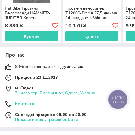
Fat Bike Гірський
Гірський велосипед
Гірс
Велосипеди HAMMER-
T12000-DYNA 27,5 дюйма
T12
JUPITER Колеса
24 швидкості Shimano
24 ш
26'х4,0.Алюмінієва рама
Алюмінієва рама 17
Алюм
8 880
10 170
9 9
₴
₴
17' Японія Shimano.
дюймів
дюй
Купити
Купити
Про нас
98% позитивних з 54 відгуків за рік
Працює з 23.11.2017
м. Одеса
7 километр, Промрынок, Одеса, Україна
КНОПКА
ЗВ'ЯЗКУ
Контакти
Сьогодні працює з 09:00 до 20:00
Показати весь графік роботи