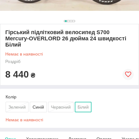
Гірський підлітковий велосипед S700
Mercury-OVERLORD 26 дюйма 24 швидкості
Білий
Немає в наявності
Роздріб
8 440
₴
Колір
Зелений
Синій
Червоний
Білий
Немає в наявності
Опис
Характеристики
Доставка
Оплата
Умови п