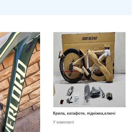
Крила, катафоти, підніжка,ключі
У комплекті