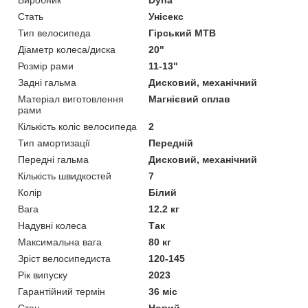
Стать
Унісекс
Тип велосипеда
Гірський MTB
Діаметр колеса/диска
20"
Розмір рами
11-13"
Задні гальма
Дисковий, механічний
Матеріал виготовлення
Магнієвий сплав
рами
Кількість коліс велосипеда
2
Тип амортизації
Передній
Передні гальма
Дисковий, механічний
Кількість швидкостей
7
Колір
Білий
Вага
12.2 кг
Надувні колеса
Так
Максимальна вага
80 кг
Зріст велосипедиста
120-145
Рік випуску
2023
Гарантійний термін
36 міс
Стан
Новий