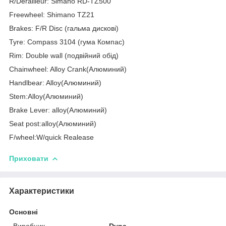
R/Derailleur: Simano RD-TZ500
Freewheel: Shimano TZ21
Brakes: F/R Disc (гальма дискові)
Tyre: Compass 3104 (гума Компас)
Rim: Double wall (подвійний обід)
Chainwheel: Alloy Crank(Алюминий)
Handlbear: Alloy(Алюминий)
Stem:Alloy(Алюминий)
Brake Lever: alloy(Алюминий)
Seat post:alloy(Алюминий)
F/wheel:W/quick Realease
Приховати
Характеристики
Основні
Виробник
Dyna