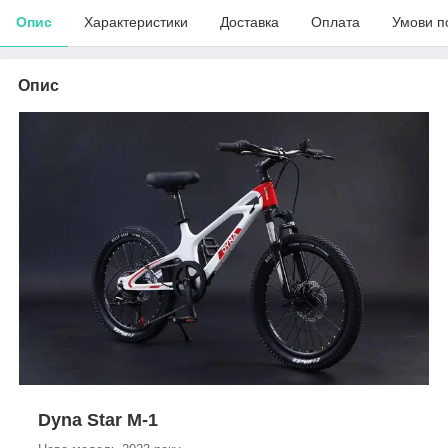
Опис
Характеристики
Доставка
Оплата
Умови п
Опис
Dyna Star M-1