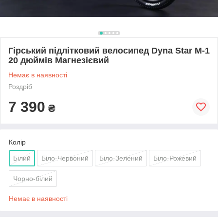
Гірський підлітковий велосипед Dyna Star M-1
20 дюймів Магнезієвий
Немає в наявності
Роздріб
7 390
₴
Колір
Білий
Біло-Червоний
Біло-Зелений
Біло-Рожевий
Чорно-білий
Немає в наявності