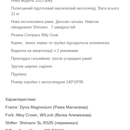
Нова модель 2023 року.
Полегшений підлітковий магнезієвий велосипед. Вага всього
12 кг.
Нова ексклюзивна рама. Дискові гальма. Навісне
обладнання Shimano. 7 швидкостей
Резина Compass Billy Goat.
Кермо, винос керма та трубка підсидельна алюмінієва.
Виделка на амортизації з 2 режимами.
Прокладка гальмівних тросів усередині рами!
Зручне широке сидіння.
Підніжка.
Розмір коробки з велосипедом 140*18*86
Характеристики:
Frame: Dyna Magnesium (Рама Магнезієва)
Fork: Alloy Crown, W/Lock (Вилка Алюмінієва)
Shifter: Shimano SL-RS35 (перемикач)