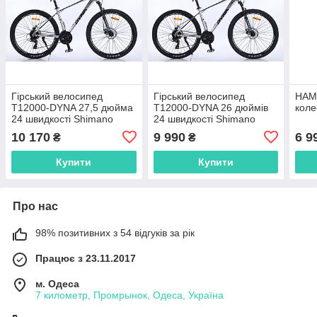
Гірський велосипед
Гірський велосипед
HAM
T12000-DYNA 27,5 дюйма
T12000-DYNA 26 дюймів
коле
24 швидкості Shimano
24 швидкості Shimano
Алюмінієва рама 17
Алюмінієва рама 17
10 170
9 990
6 9
₴
₴
дюймів
дюймів
Купити
Купити
Про нас
98% позитивних з 54 відгуків за рік
Працює з 23.11.2017
м. Одеса
7 километр, Промрынок, Одеса, Україна