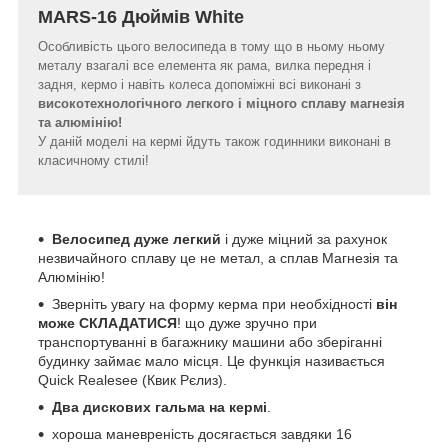
MARS-16 Дюймів White
Особливість цього велосипеда в тому що в ньому ньому
металу взагалі все елемента як рама, вилка передня і
задня, кермо і навіть колеса допоміжні всі виконані з
високотехнологічного легкого і міцного сплаву магнезія
та алюмінію!
У даній моделі на кермі йдуть також годинники виконані в
класичному стилі!
Велосипед дуже легкий
і дуже міцний за рахунок
незвичайного сплаву це не метал, а сплав Магнезія та
Алюмінію!
Зверніть увагу на форму керма при необхідності
він
може СКЛАДАТИСЯ
! що дуже зручно при
транспортуванні в багажнику машини або зберіганні
будинку займає мало місця. Це функція називається
Quick Realesee (Квик Рєлиз).
Два дискових гальма на кермі
.
хороша маневреність досягається завдяки 16