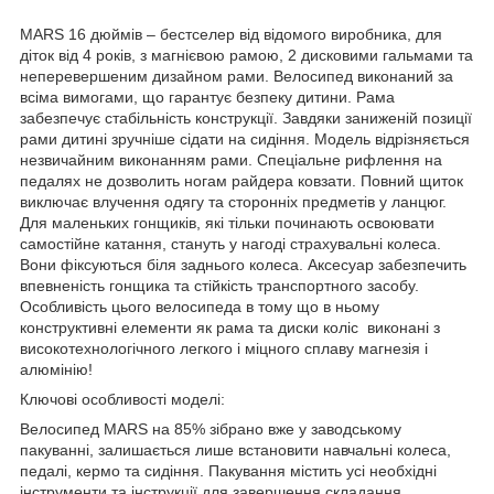
MARS 16 дюймів – бестселер від відомого виробника, для
діток від 4 років, з магнієвою рамою, 2 дисковими гальмами та
неперевершеним дизайном рами. Велосипед виконаний за
всіма вимогами, що гарантує безпеку дитини. Рама
забезпечує стабільність конструкції. Завдяки заниженій позиції
рами дитині зручніше сідати на сидіння. Модель відрізняється
незвичайним виконанням рами. Спеціальне рифлення на
педалях не дозволить ногам райдера ковзати. Повний щиток
виключає влучення одягу та сторонніх предметів у ланцюг.
Для маленьких гонщиків, які тільки починають освоювати
самостійне катання, стануть у нагоді страхувальні колеса.
Вони фіксуються біля заднього колеса. Аксесуар забезпечить
впевненість гонщика та стійкість транспортного засобу.
Особливість цього велосипеда в тому що в ньому
конструктивні елементи як рама та диски коліс виконані з
високотехнологічного легкого і міцного сплаву магнезія і
алюмінію!
Ключові особливості моделі:
Велосипед MARS на 85% зібрано вже у заводському
пакуванні, залишається лише встановити навчальні колеса,
педалі, кермо та сидіння. Пакування містить усі необхідні
інструменти та інструкції для завершення складання