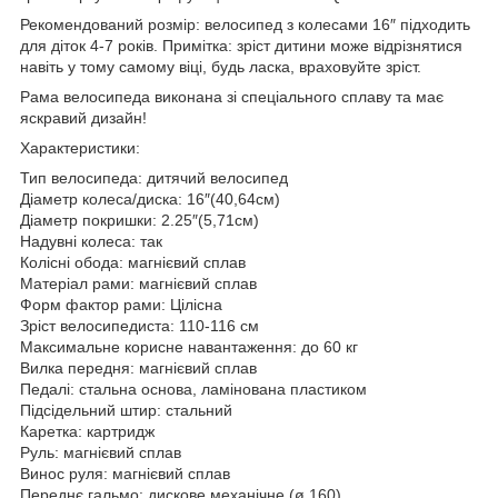
Рекомендований розмір: велосипед з колесами 16″ підходить
для діток 4-7 років. Примітка: зріст дитини може відрізнятися
навіть у тому самому віці, будь ласка, враховуйте зріст.
Рама велосипеда виконана зі спеціального сплаву та має
яскравий дизайн!
Характеристики:
Тип велосипеда: дитячий велосипед
Діаметр колеса/диска: 16″(40,64см)
Діаметр покришки: 2.25″(5,71см)
Надувні колеса: так
Колісні обода: магнієвий сплав
Матеріал рами: магнієвий сплав
Форм фактор рами: Цілісна
Зріст велосипедиста: 110-116 см
Максимальне корисне навантаження: до 60 кг
Вилка передня: магнієвий сплав
Педалі: стальна основа, ламінована пластиком
Підсідельний штир: стальний
Каретка: картридж
Руль: магнієвий сплав
Винос руля: магнієвий сплав
Переднє гальмо: дискове механічне (ø 160)