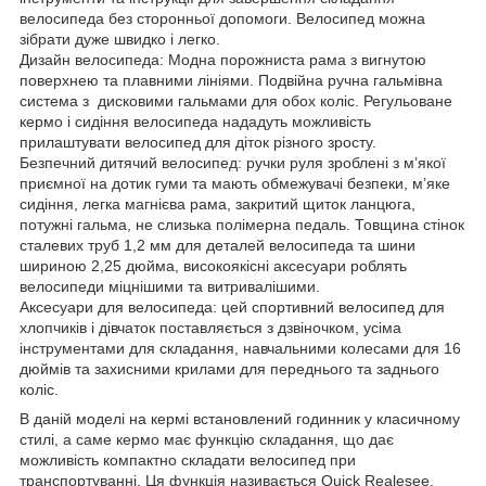
велосипеда без сторонньої допомоги. Велосипед можна
зібрати дуже швидко і легко.
Дизайн велосипеда: Модна порожниста рама з вигнутою
поверхнею та плавними лініями. Подвійна ручна гальмівна
система з дисковими гальмами для обох коліс. Регульоване
кермо і сидіння велосипеда нададуть можливість
прилаштувати велосипед для діток різного зросту.
Безпечний дитячий велосипед: ручки руля зроблені з м’якої
приємної на дотик гуми та мають обмежувачі безпеки, м’яке
сидіння, легка магнієва рама, закритий щиток ланцюга,
потужні гальма, не слизька полімерна педаль. Товщина стінок
сталевих труб 1,2 мм для деталей велосипеда та шини
шириною 2,25 дюйма, високоякісні аксесуари роблять
велосипеди міцнішими та витривалішими.
Аксесуари для велосипеда: цей спортивний велосипед для
хлопчиків і дівчаток поставляється з дзвіночком, усіма
інструментами для складання, навчальними колесами для 16
дюймів та захисними крилами для переднього та заднього
коліс.
В даній моделі на кермі встановлений годинник у класичному
стилі, а саме кермо має функцію складання, що дає
можливість компактно складати велосипед при
транспортуванні. Ця функція називається Quick Realesee.