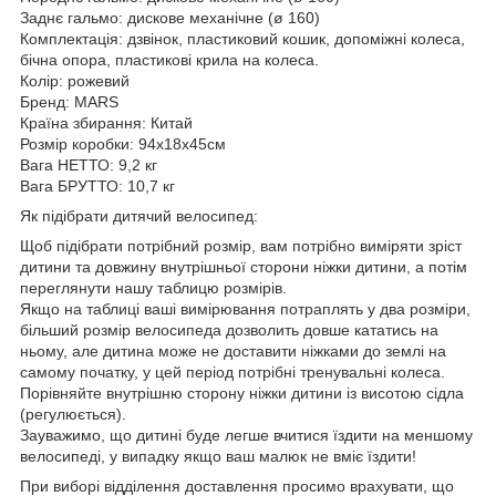
Заднє гальмо: дискове механічне (ø 160)
Комплектація: дзвінок, пластиковий кошик, допоміжні колеса,
бічна опора, пластикові крила на колеса.
Колір: рожевий
Бренд: MARS
Країна збирання: Китай
Розмір коробки: 94х18х45см
Вага НЕТТО: 9,2 кг
Вага БРУТТО: 10,7 кг
Як підібрати дитячий велосипед:
Щоб підібрати потрібний розмір, вам потрібно виміряти зріст
дитини та довжину внутрішньої сторони ніжки дитини, а потім
переглянути нашу таблицю розмірів.
Якщо на таблиці ваші вимірювання потраплять у два розміри,
більший розмір велосипеда дозволить довше кататись на
ньому, але дитина може не доставити ніжками до землі на
самому початку, у цей період потрібні тренувальні колеса.
Порівняйте внутрішню сторону ніжки дитини із висотою сідла
(регулюється).
Зауважимо, що дитині буде легше вчитися їздити на меншому
велосипеді, у випадку якщо ваш малюк не вміє їздити!
При виборі відділення доставлення просимо врахувати, що