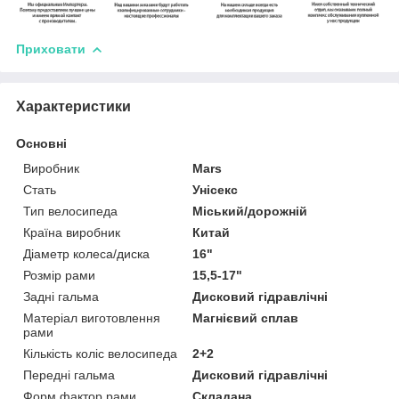
Приховати
Характеристики
Основні
Виробник
Mars
Стать
Унісекс
Тип велосипеда
Міський/дорожній
Країна виробник
Китай
Діаметр колеса/диска
16"
Розмір рами
15,5-17"
Задні гальма
Дисковий гідравлічні
Матеріал виготовлення
Магнієвий сплав
рами
Кількість коліс велосипеда
2+2
Передні гальма
Дисковий гідравлічні
Форм фактор рами
Складана