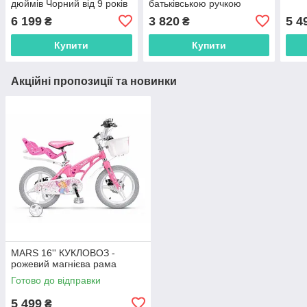
дюймів Чорний від 9 років
батьківською ручкою
6 199
3 820
5 4
₴
₴
Купити
Купити
Акційні пропозиції та новинки
MARS 16'' КУКЛОВОЗ -
рожевий магнієва рама
Готово до відправки
5 499
₴