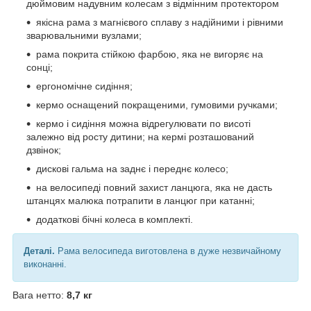
дюймовим надувним колесам з відмінним протектором
якісна рама з магнієвого сплаву з надійними і рівними
зварювальними вузлами;
рама покрита стійкою фарбою, яка не вигоряє на
сонці;
ергономічне сидіння;
кермо оснащений покращеними, гумовими ручками;
кермо і сидіння можна відрегулювати по висоті
залежно від росту дитини; на кермі розташований
дзвінок;
дискові гальма на заднє і переднє колесо;
на велосипеді повний захист ланцюга, яка не дасть
штанцях малюка потрапити в ланцюг при катанні;
додаткові бічні колеса в комплекті.
Деталі.
Рама велосипеда виготовлена в дуже незвичайному
виконанні.
Вага нетто:
8,7 кг