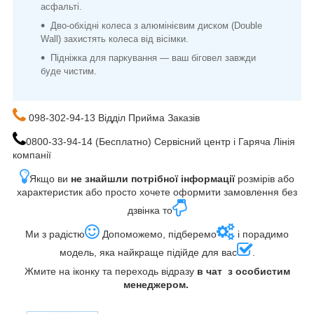
асфальті.
Дво-обхідні колеса з алюмінієвим диском (Double
Wall) захистять колеса від вісімки.
Підніжка для паркування — ваш біговел завжди
буде чистим.
098-302-94-13 Відділ Прийма Заказів
0800-33-94-14 (Бесплатно) Сервісний центр і Гаряча Лінія
компанії
Якщо ви
не знайшли потрібної інформації
розмірів або
характеристик або просто хочете оформити замовлення без
дзвінка то
Ми з радістю
Допоможемо, підберемо
і порадимо
модель, яка найкраще підійде для вас
.
Жмите на іконку та переходь відразу
в чат з особистим
менеджером.