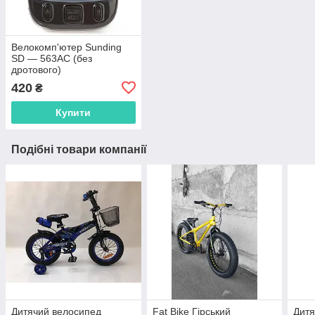
Велокомп'ютер Sunding
SD — 563AC (без
дротового)
420
₴
Купити
Подібні товари компанії
Дитячий велосипед
Fat Bike Гірський
Дитя