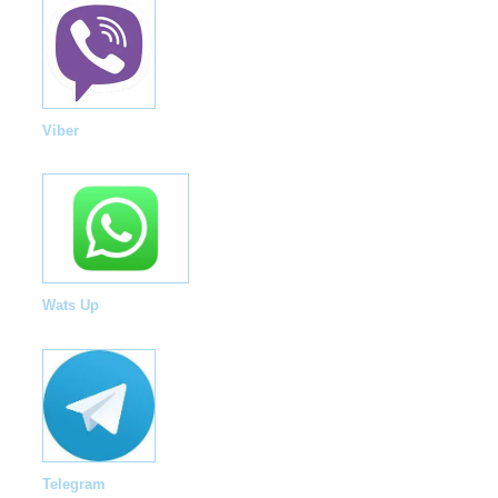
Viber
Wats Up
Telegram