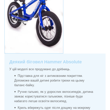
Деякий біговел Hammer Absolute
У цій моделі все продумано до дрібниць.
Підставка для ніг з антиковзним покриттям.
Допоможе вашій дитині робити трюки на цьому
баланс-байку.
Ручне гальмо, як у дорослих велосипедів, дитина
звикає користуватися гальмоми, пізніше буде
набагато легше освоїти велосипед.
Криль вбережуть одяг після дощику на мокрому