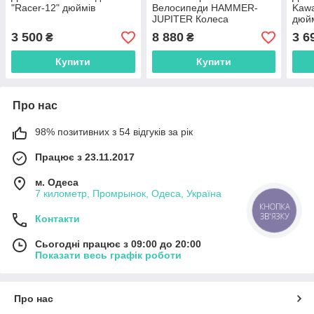
"Racer-12" дюймів
Велосипеди HAMMER-
Kawa
JUPITER Колеса
дюй
26'х4,0.Алюмінієва рама
3 500
8 880
3 6
₴
₴
17' Японія Shimano.
Купити
Купити
Про нас
98% позитивних з 54 відгуків за рік
Працює з 23.11.2017
м. Одеса
7 километр, Промрынок, Одеса, Україна
КНОПКА
ЗВ'ЯЗКУ
Контакти
Сьогодні працює з 09:00 до 20:00
Показати весь графік роботи
Про нас