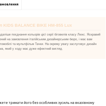
замовлення
ел KIDS BALANCE BIKE НМ-855 Lux
даліше поєднання кольорів цієї серії біговелів класу Люкс. Яскравий
лений на замовлення італійським дизайнерським бюро, і має вам
втомобілі та мультфільм Тачки. На окрему увагу заслуговує дизайн
ума, який у ходу має дуже ефектний вигляд.
ожете тримати його без особливих зусиль на вказівному