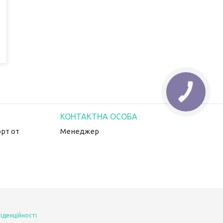
рт от
Менеджер
іденційності