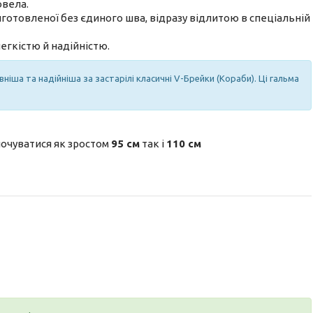
овела.
готовленої без єдиного шва, відразу відлитою в спеціальній
легкістю й надійністю.
іша та надійніша за застарілі класичні V-Брейки (Кораби). Ці гальма
почуватися як зростом
95 см
так і
110 см