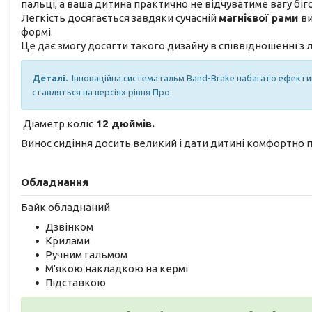
пальці, а ваша дитина практично не відчуватиме вагу біг
Легкість досягається завдяки сучасній
магнієвої рами
ви
формі.
Це дає змогу досягти такого дизайну в співвідношенні з 
Деталі.
Інноваційна система гальм Band-Brake набагато ефективн
ставляться на версіях рівня Про.
Діаметр коліс
12 дюймів.
Винос сидіння досить великий і дати дитині комфортно 
Обладнання
Байк обладнаний
Дзвінком
Крилами
Ручним гальмом
М'якою накладкою на кермі
Підставкою