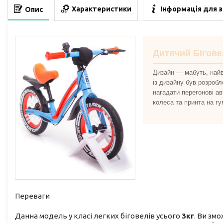
Характеристики
Інформація для 
Опис
Дитячий Бігов
Дизайн — мабуть, найв
із дизайну був розроб
нагадати перегонові а
колеса та принта на г
Переваги
Данна модель у класі легких біговелів усього
3кг
. Ви зм