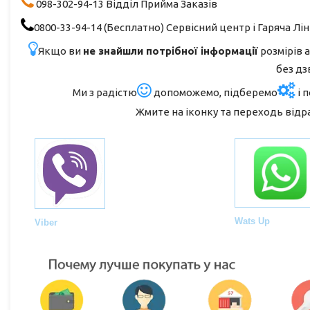
098-302-94-13 Відділ Прийма Заказів
0800-33-94-14 (Бесплатно) Сервісний центр і Гаряча Лін
Якщо ви
не знайшли потрібної інформації
розмірів 
без дз
Ми з радістю
допоможемо, підберемо
і 
Жмите на іконку та переходь відр
Wats Up
Viber