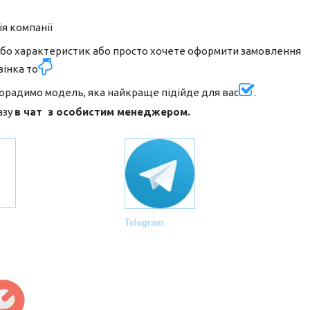
ія компанії
або характеристик або просто хочете оформити замовлення
вінка то
порадимо модель, яка найкраще підійде для вас
.
азу
в чат з особистим менеджером.
Telegram