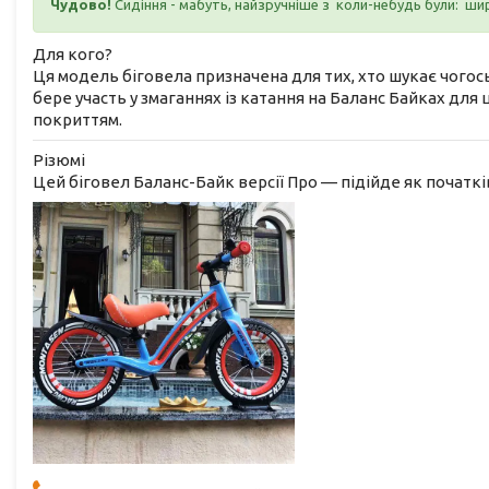
Чудово!
Сидіння - мабуть, найзручніше з коли-небудь були: ши
Для кого?
Ця модель біговела призначена для тих, хто шукає чого
бере участь у змаганнях із катання на Баланс Байках для
покриттям.
Різюмі
Цей біговел Баланс-Байк версії Про — підійде як початківц