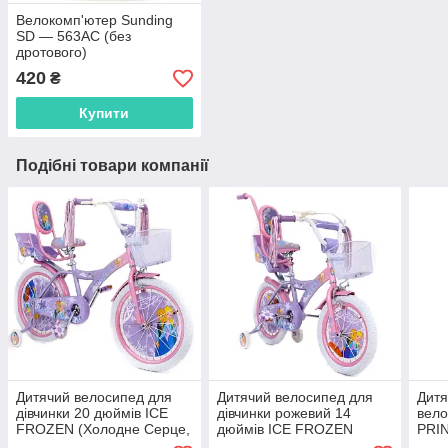
Велокомп'ютер Sunding
SD — 563AC (без
дротового)
420
₴
Купити
Подібні товари компанії
Дитячий велосипед для
Дитячий велосипед для
Дитя
дівчинки 20 дюймів ICE
дівчинки рожевий 14
вел
FROZEN (Холодне Серце,
дюймів ICE FROZEN
PRIN
Ельза)
(Холодне Серце, Ельза) з
КУК