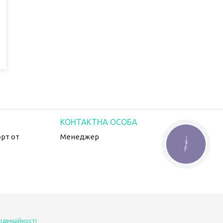
рт от
Менеджер
КНОПКА
ЗВ'ЯЗКУ
іденційності