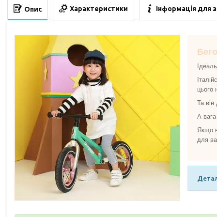
Характеристики
Інформація для 
Опис
Бего
Ідеаль
Італій
цього 
Та він
А вага
Якщо в
для ва
Детал