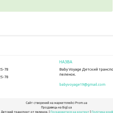
25-78
Baby Voyage Детский транспо
пеленок.
25-78
babyvoyage19@gmail.com
Сайт створений на маркетплейсі
Prom.ua
Продавець на Bigl.ua
Baby Voyage Детский транспорт от пеленок. |
Поскаржитися на контент
|
Політика конф