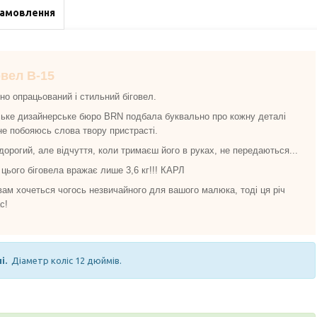
замовлення
вел B-15
но опрацьований і стильний біговел.
ське дизайнерське бюро BRN подбала буквально про кожну деталі
не побояюсь слова твору пристрасті.
 дорогий, але відчуття, коли тримаєш його в руках, не передаються...
 цього біговела вражає лише 3,6 кг!!! КАРЛ
ам хочеться чогось незвичайного для вашого малюка, тоді ця річ
с!
і.
Діаметр коліс 12 дюймів.